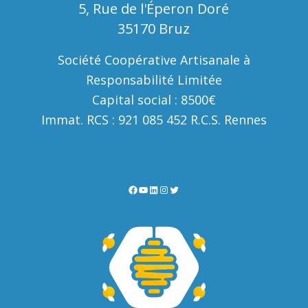
5, Rue de l'Éperon Doré
35170 Bruz
Société Coopérative Artisanale à
Responsabilité Limitée
Capital social : 8500€
Immat. RCS : 921 085 452 R.C.S. Rennes
Facebook
YouTube
LinkedIn
Instagram
Twitter