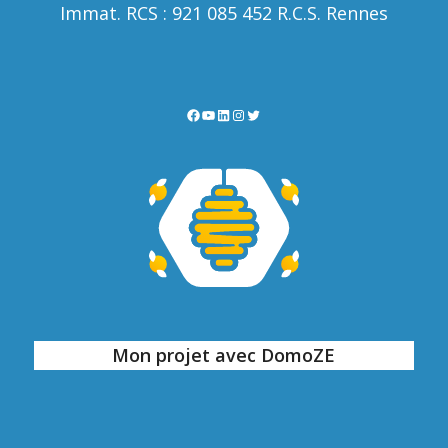
Immat. RCS : 921 085 452 R.C.S. Rennes
Facebook
YouTube
LinkedIn
Instagram
Twitter
Mon projet avec DomoZE